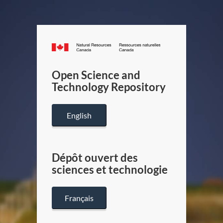
Canada.ca
/
Gouverneme
Open Science and
du
Technology Repository
Canada
English
Dépôt ouvert des
sciences et technologie
Français