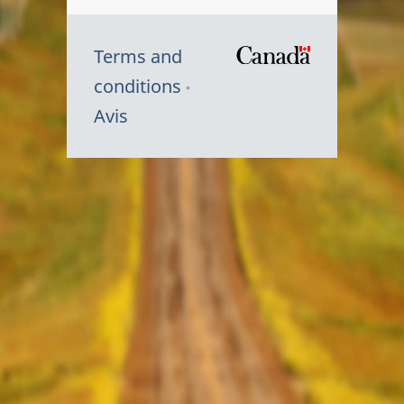
Terms and
/
conditions
Symbole
Avis
du
gouvernem
du
Canada