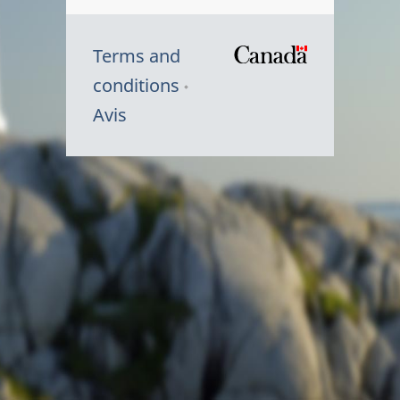
Terms and
/
conditions
Symbole
Avis
du
gouvernem
du
Canada