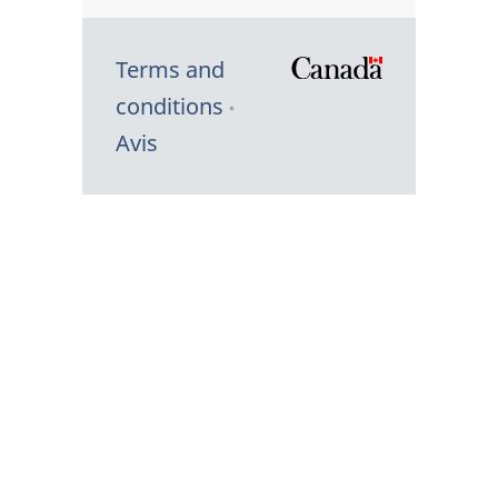
Terms and
/
conditions
Symbole
Avis
du
gouvernem
du
Canada