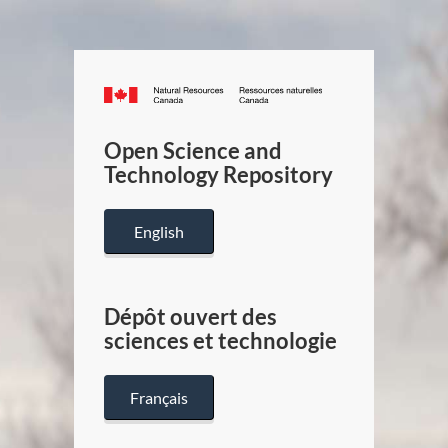
Canada.ca
/
Gouverneme
Open Science and
du
Technology Repository
Canada
English
Dépôt ouvert des
sciences et technologie
Français