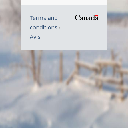
Terms and
/
conditions
Symbole
Avis
du
gouvernem
du
Canada