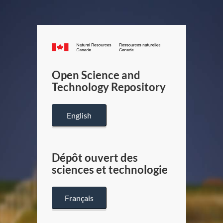
Canada.ca
/
Gouverneme
Open Science and
du
Technology Repository
Canada
English
Dépôt ouvert des
sciences et technologie
Français