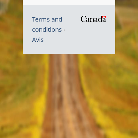
Terms and
/
conditions
Symbole
Avis
du
gouvernem
du
Canada