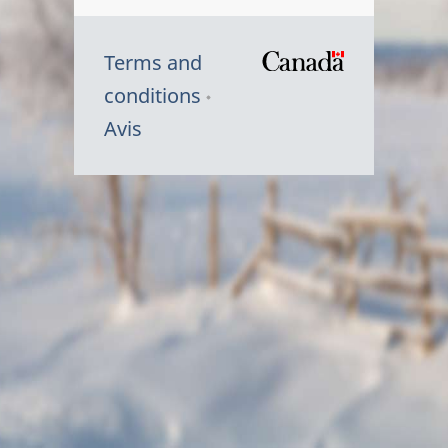
Terms and
/
conditions
Symbole
Avis
du
gouvernem
du
Canada