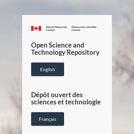
Canada.ca
/
Gouverneme
Open Science and
du
Technology Repository
Canada
English
Dépôt ouvert des
sciences et technologie
Français