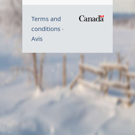
Terms and
/
conditions
Symbole
Avis
du
gouvernem
du
Canada