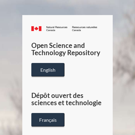
Canada.ca
/
Gouverneme
Open Science and
du
Technology Repository
Canada
English
Dépôt ouvert des
sciences et technologie
Français