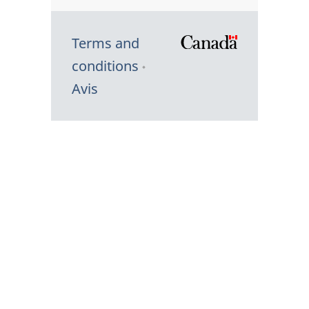
Terms and
/
conditions
Symbole
Avis
du
gouvernem
du
Canada