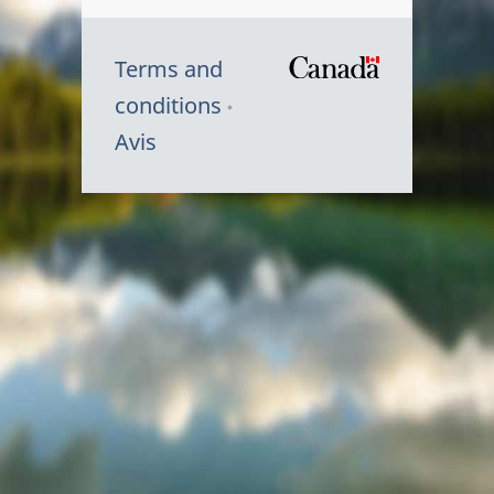
Terms and
/
conditions
Symbole
Avis
du
gouvernem
du
Canada