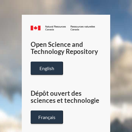
Canada.ca
/
Gouverneme
Open Science and
du
Technology Repository
Canada
English
Dépôt ouvert des
sciences et technologie
Français