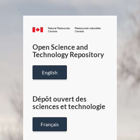
Canada.ca
/
Gouverneme
Open Science and
du
Technology Repository
Canada
English
Dépôt ouvert des
sciences et technologie
Français