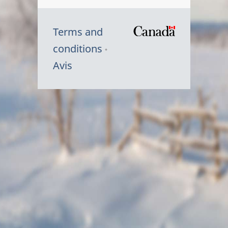
Terms and
/
conditions
Symbole
Avis
du
gouvernem
du
Canada