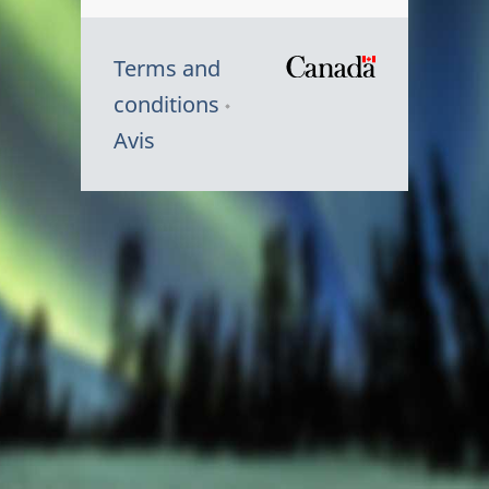
Terms and
/
conditions
Symbole
Avis
du
gouvernem
du
Canada