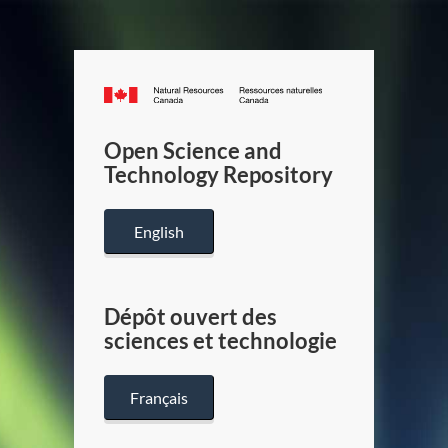
Canada.ca
/
Gouverneme
Open Science and
du
Technology Repository
Canada
English
Dépôt ouvert des
sciences et technologie
Français