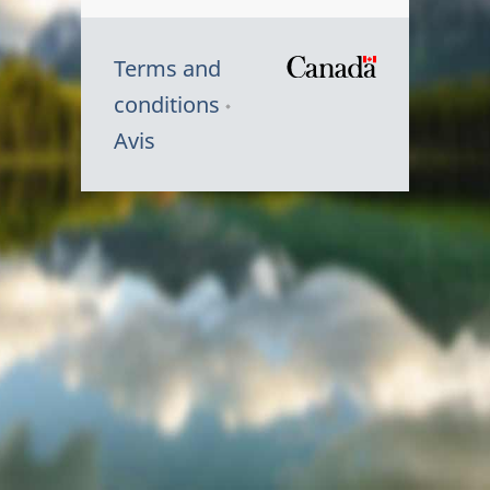
Terms and
/
conditions
Symbole
Avis
du
gouvernem
du
Canada