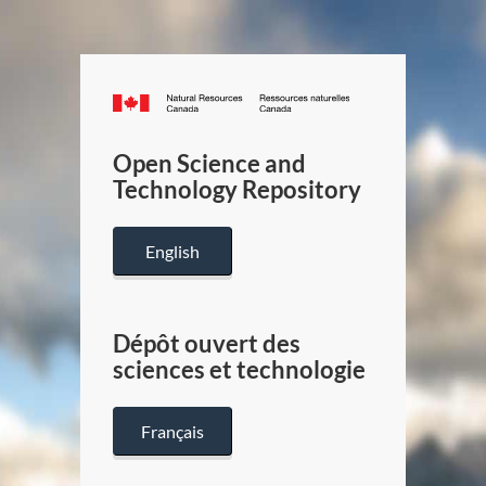
Canada.ca
/
Gouverneme
Open Science and
du
Technology Repository
Canada
English
Dépôt ouvert des
sciences et technologie
Français