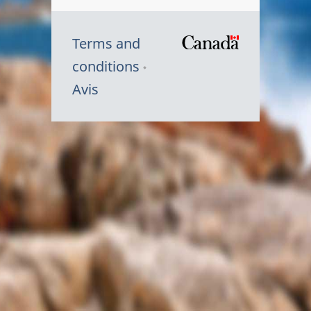
Terms and
/
conditions
Symbole
Avis
du
gouvernem
du
Canada