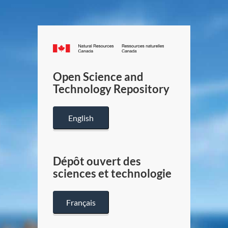
Canada.ca
/
Gouverneme
Open Science and
du
Technology Repository
Canada
English
Dépôt ouvert des
sciences et technologie
Français