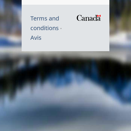
Terms and
/
conditions
Symbole
Avis
du
gouvernem
du
Canada