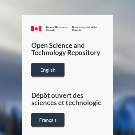
Canada.ca
/
Gouverneme
Open Science and
du
Technology Repository
Canada
English
Dépôt ouvert des
sciences et technologie
Français