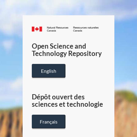
Canada.ca
/
Gouverneme
Open Science and
du
Technology Repository
Canada
English
Dépôt ouvert des
sciences et technologie
Français