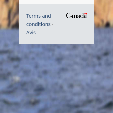
Terms and
/
conditions
Symbole
Avis
du
gouvernem
du
Canada