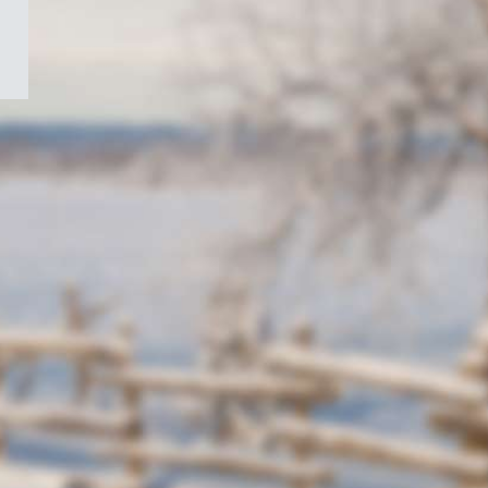
/
Symbole
du
gouvernement
du
Canada