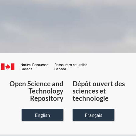
Canada.ca
/
Gouvernement
Open Science and
Dépôt ouvert des
du
Technology
sciences et
Canada
Repository
technologie
English
Français