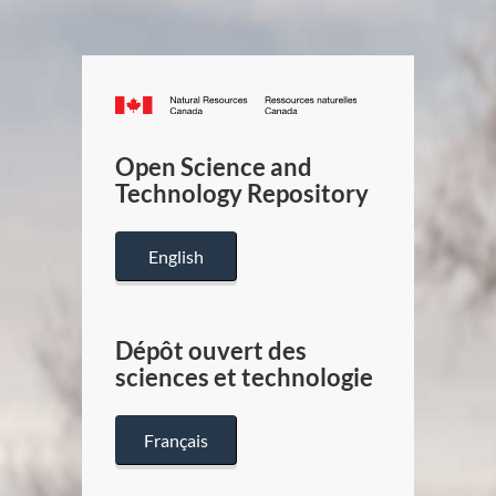
Canada.ca
/
Gouverneme
Open Science and
du
Technology Repository
Canada
English
Dépôt ouvert des
sciences et technologie
Français