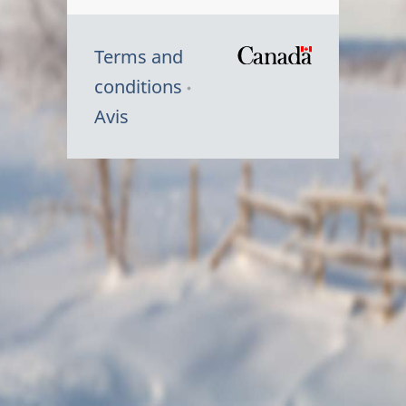
Terms and
/
conditions
Symbole
Avis
du
gouvernem
du
Canada