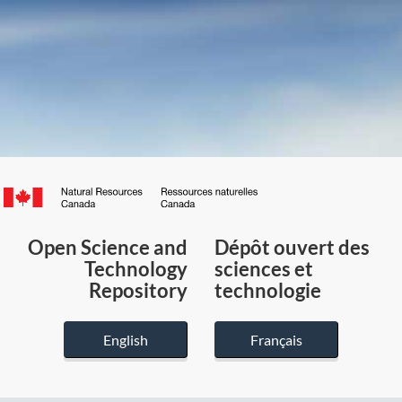
Canada.ca
/
Gouvernement
Open Science and
Dépôt ouvert des
du
Technology
sciences et
Canada
Repository
technologie
English
Français