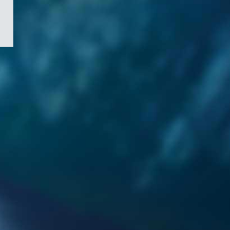
/
Symbole
du
gouvernement
du
Canada