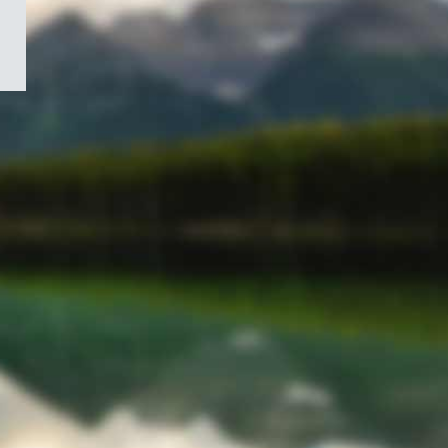
/
Symbole
du
gouvernement
du
Canada