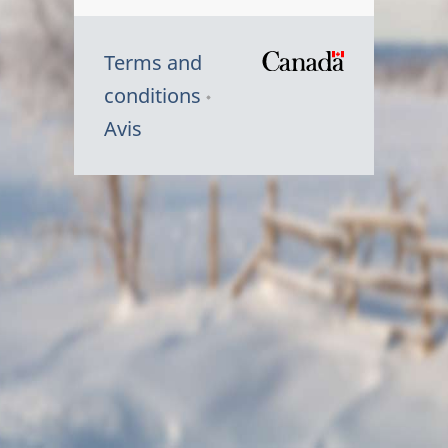
Terms and
/
conditions
Symbole
Avis
du
gouvernem
du
Canada