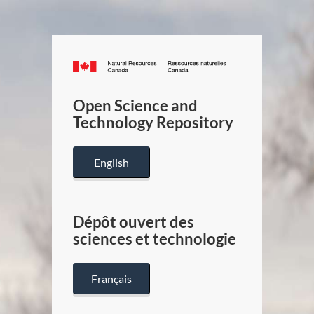
Canada.ca
/
Gouverneme
Open Science and
du
Technology Repository
Canada
English
Dépôt ouvert des
sciences et technologie
Français