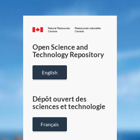
Canada.ca
/
Gouverneme
Open Science and
du
Technology Repository
Canada
English
Dépôt ouvert des
sciences et technologie
Français