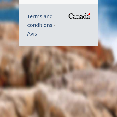
Terms and
/
conditions
Symbole
Avis
du
gouvernem
du
Canada