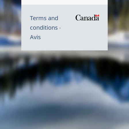
Terms and
/
conditions
Symbole
Avis
du
gouvernem
du
Canada