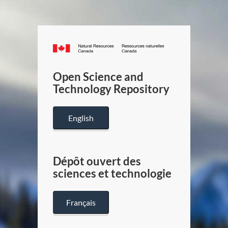
Canada.ca
/
Gouverneme
Open Science and
du
Technology Repository
Canada
English
Dépôt ouvert des
sciences et technologie
Français