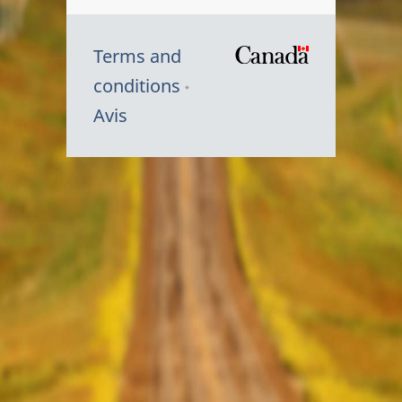
Terms and
/
conditions
Symbole
Avis
du
gouvernem
du
Canada