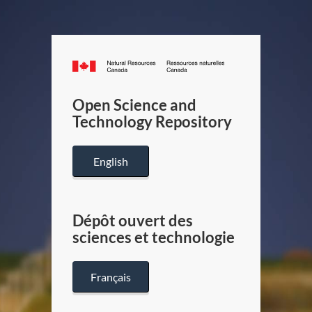
Canada.ca
/
Gouverneme
Open Science and
du
Technology Repository
Canada
English
Dépôt ouvert des
sciences et technologie
Français