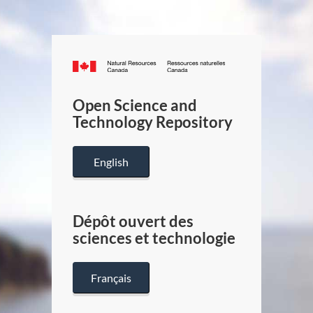
Canada.ca
/
Gouverneme
Open Science and
du
Technology Repository
Canada
English
Dépôt ouvert des
sciences et technologie
Français