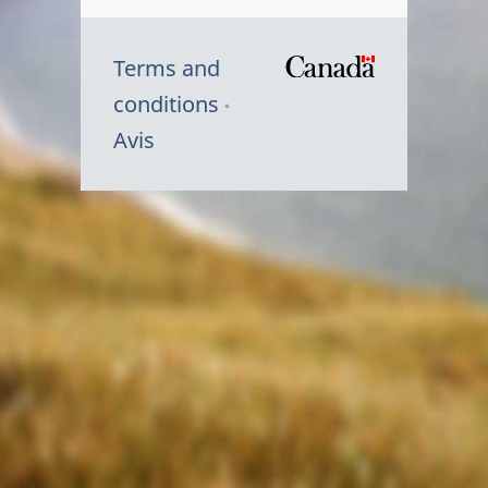
Terms and
/
conditions
Symbole
Avis
du
gouvernem
du
Canada