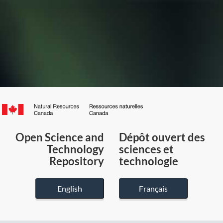
Canada.ca
/
Gouvernement
Open Science and
Dépôt ouvert des
du
Technology
sciences et
Canada
Repository
technologie
English
Français