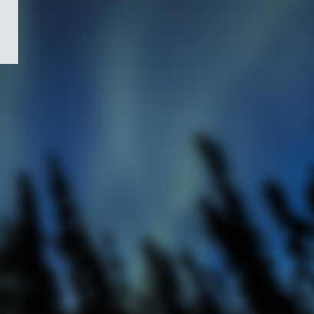
/
Symbole
du
gouvernement
du
Canada