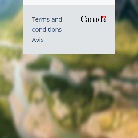
Terms and
/
conditions
Symbole
Avis
du
gouvernem
du
Canada