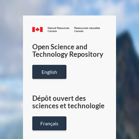
Canada.ca
/
Gouverneme
Open Science and
du
Technology Repository
Canada
English
Dépôt ouvert des
sciences et technologie
Français