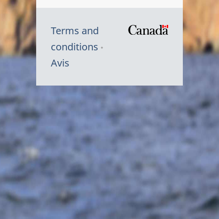
Terms and
/
conditions
Symbole
Avis
du
gouvernem
du
Canada