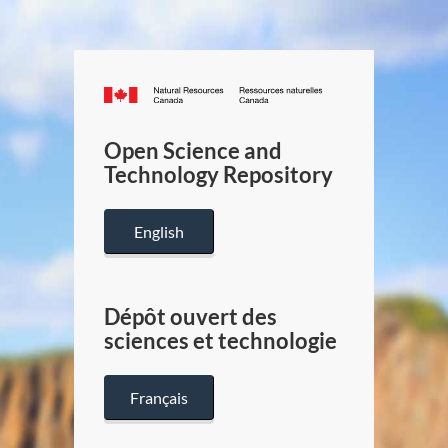
Canada.ca
/
Gouverneme
Open Science and
du
Technology Repository
Canada
English
Dépôt ouvert des
sciences et technologie
Français