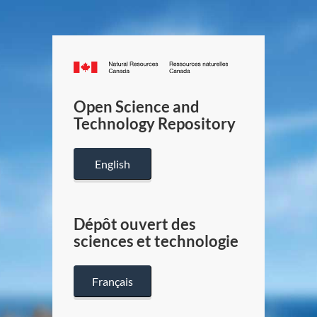
Canada.ca
/
Gouverneme
Open Science and
du
Technology Repository
Canada
English
Dépôt ouvert des
sciences et technologie
Français