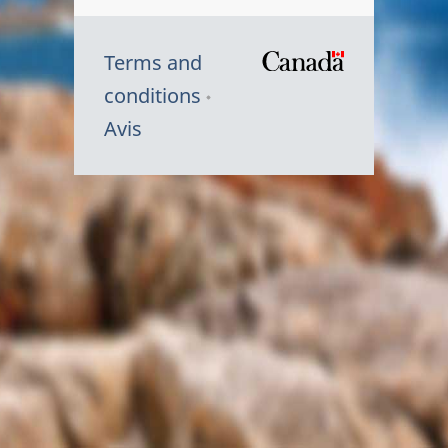
Terms and
/
conditions
Symbole
Avis
du
gouvernem
du
Canada