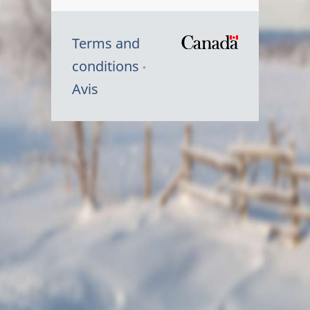
Terms and
/
conditions
Symbole
Avis
du
gouvernem
du
Canada