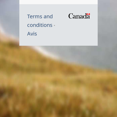
Terms and
/
conditions
Symbole
Avis
du
gouvernem
du
Canada