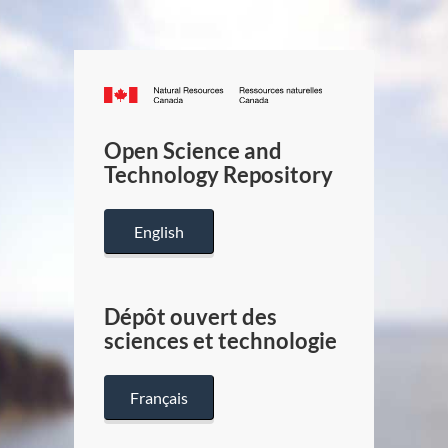
Canada.ca
/
Gouverneme
Open Science and
du
Technology Repository
Canada
English
Dépôt ouvert des
sciences et technologie
Français