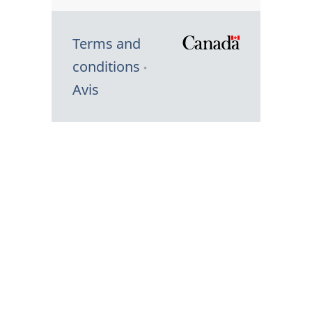
Terms and
/
conditions
Symbole
Avis
du
gouvernem
du
Canada