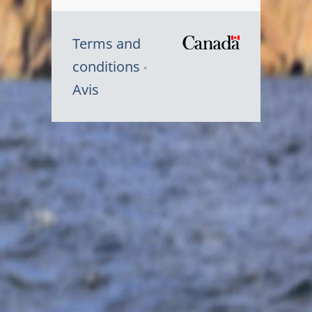
Terms and
/
conditions
Symbole
Avis
du
gouvernem
du
Canada