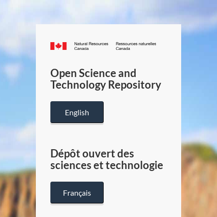
Canada.ca
/
Gouverneme
Open Science and
du
Technology Repository
Canada
English
Dépôt ouvert des
sciences et technologie
Français