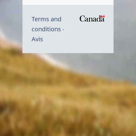
Terms and
/
conditions
Symbole
Avis
du
gouvernem
du
Canada