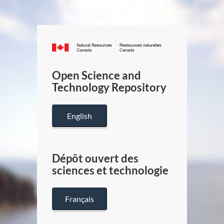
Canada.ca
/
Gouverneme
Open Science and
du
Technology Repository
Canada
English
Dépôt ouvert des
sciences et technologie
Français