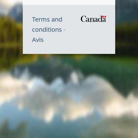
Terms and
/
conditions
Symbole
Avis
du
gouvernem
du
Canada