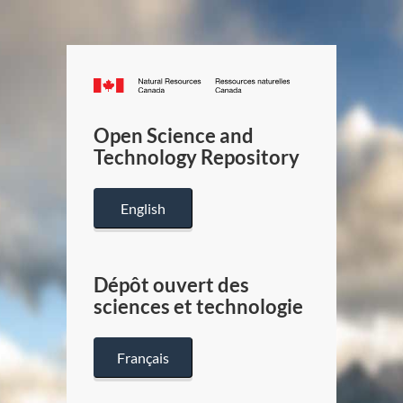
Canada.ca
/
Gouverneme
Open Science and
du
Technology Repository
Canada
English
Dépôt ouvert des
sciences et technologie
Français