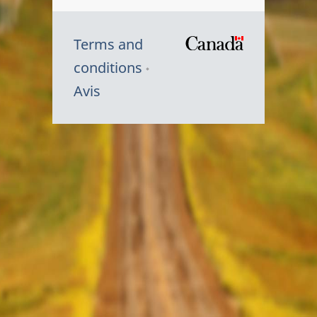
Terms and
/
conditions
Symbole
Avis
du
gouvernem
du
Canada