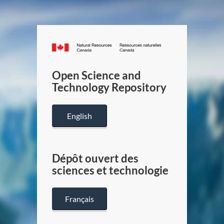
Canada.ca
/
Gouverneme
Open Science and
du
Technology Repository
Canada
English
Dépôt ouvert des
sciences et technologie
Français