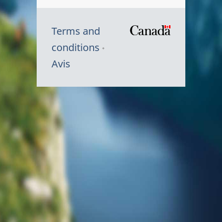
Terms and
/
conditions
Symbole
Avis
du
gouvernem
du
Canada