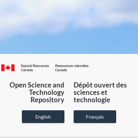
Canada.ca
/
Gouvernement
Open Science and
Dépôt ouvert des
du
Technology
sciences et
Canada
Repository
technologie
English
Français