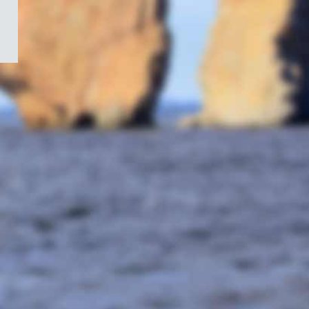
/
Symbole
du
gouvernement
du
Canada