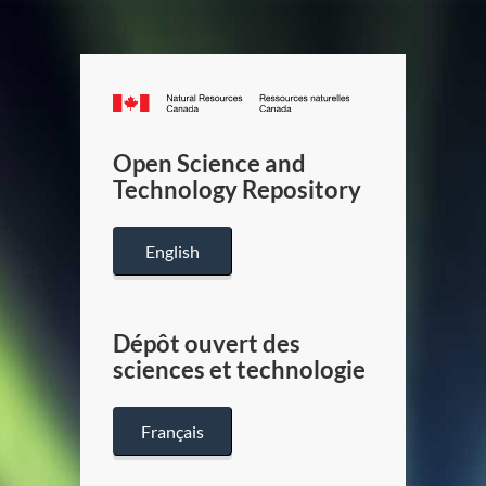
Canada.ca
/
Gouverneme
Open Science and
du
Technology Repository
Canada
English
Dépôt ouvert des
sciences et technologie
Français