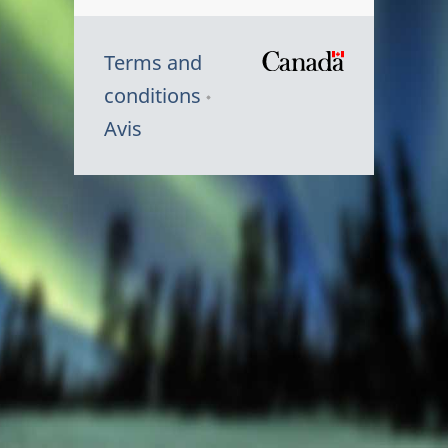
Terms and
/
conditions
Symbole
Avis
du
gouvernem
du
Canada