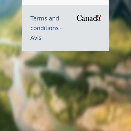
Terms and
/
conditions
Symbole
Avis
du
gouvernem
du
Canada