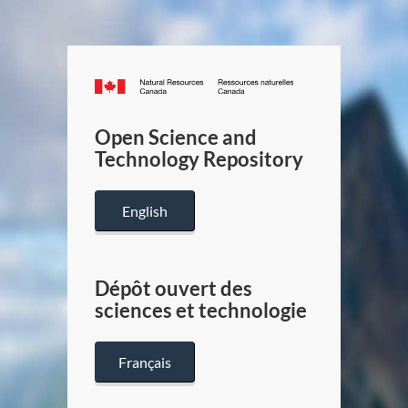
Canada.ca
/
Gouverneme
Open Science and
du
Technology Repository
Canada
English
Dépôt ouvert des
sciences et technologie
Français