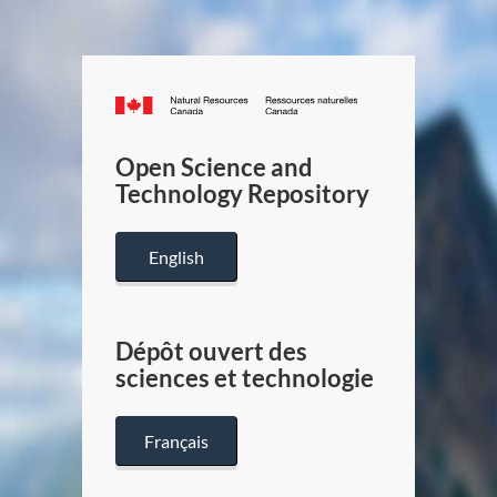
Canada.ca
/
Gouverneme
Open Science and
du
Technology Repository
Canada
English
Dépôt ouvert des
sciences et technologie
Français