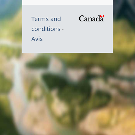
Terms and
/
conditions
Symbole
Avis
du
gouvernem
du
Canada