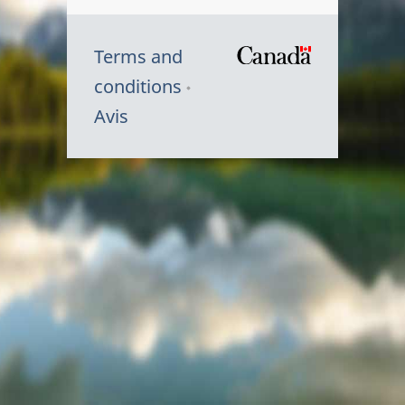
Terms and
/
conditions
Symbole
Avis
du
gouvernem
du
Canada