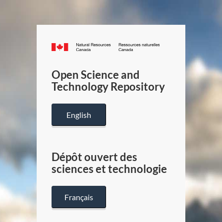
Canada.ca
/
Gouverneme
Open Science and
du
Technology Repository
Canada
English
Dépôt ouvert des
sciences et technologie
Français