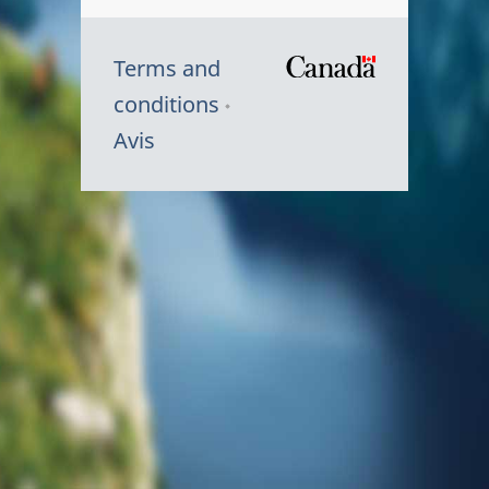
Terms and
/
conditions
Symbole
Avis
du
gouvernem
du
Canada