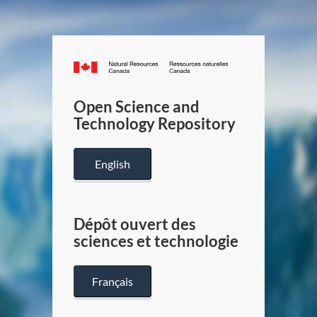
Canada.ca
/
Gouverneme
Open Science and
du
Technology Repository
Canada
English
Dépôt ouvert des
sciences et technologie
Français