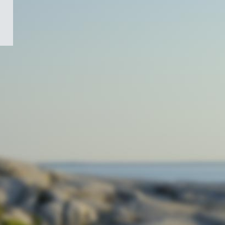
/
Symbole
du
gouvernement
du
Canada