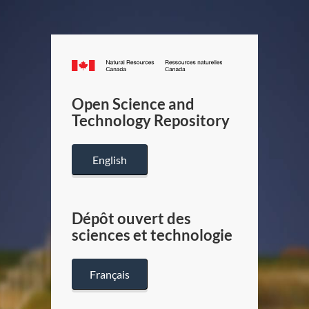
Canada.ca
/
Gouverneme
Open Science and
du
Technology Repository
Canada
English
Dépôt ouvert des
sciences et technologie
Français