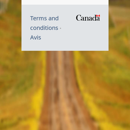
Terms and
/
conditions
Symbole
Avis
du
gouvernem
du
Canada