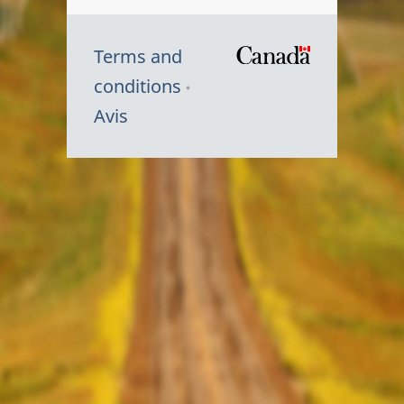
Terms and
/
conditions
Symbole
Avis
du
gouvernem
du
Canada