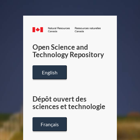
Canada.ca
/
Gouverneme
Open Science and
du
Technology Repository
Canada
English
Dépôt ouvert des
sciences et technologie
Français