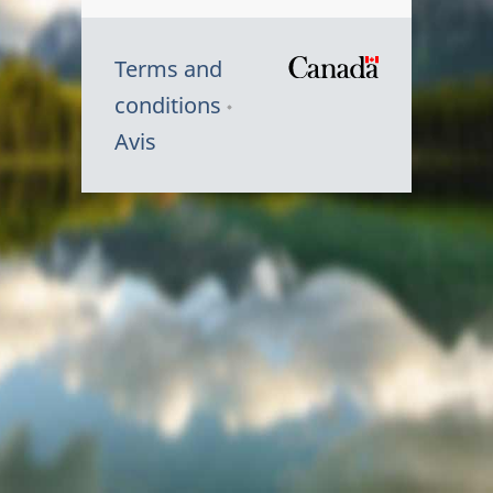
Terms and
/
conditions
Symbole
Avis
du
gouvernem
du
Canada