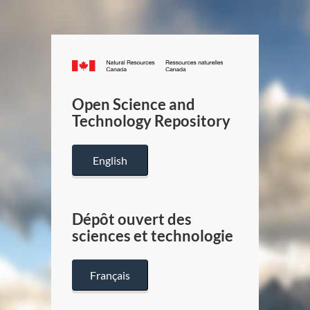
Canada.ca
/
Gouverneme
Open Science and
du
Technology Repository
Canada
English
Dépôt ouvert des
sciences et technologie
Français