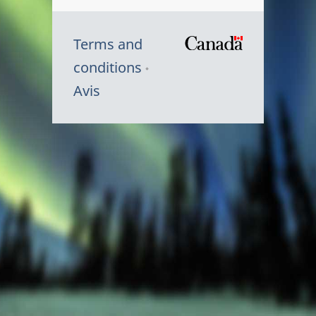
Terms and
/
conditions
Symbole
Avis
du
gouvernem
du
Canada