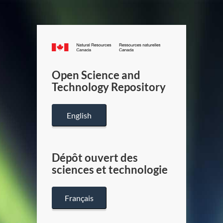
Canada.ca
/
Gouverneme
Open Science and
du
Technology Repository
Canada
English
Dépôt ouvert des
sciences et technologie
Français