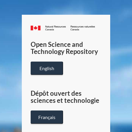
Canada.ca
/
Gouverneme
Open Science and
du
Technology Repository
Canada
English
Dépôt ouvert des
sciences et technologie
Français