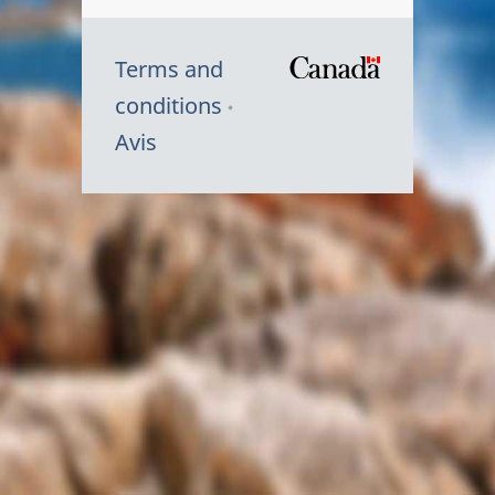
Terms and
/
conditions
Symbole
Avis
du
gouvernem
du
Canada