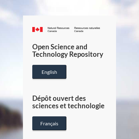
Canada.ca
/
Gouverneme
Open Science and
du
Technology Repository
Canada
English
Dépôt ouvert des
sciences et technologie
Français