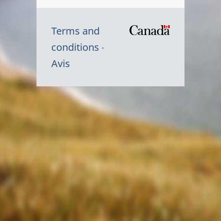
Terms and
/
conditions
Symbole
Avis
du
gouvernem
du
Canada