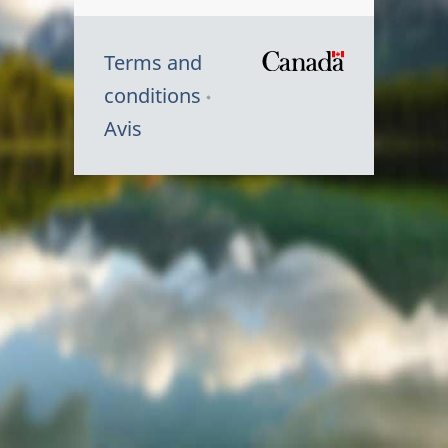
Terms and
/
conditions
Symbole
Avis
du
gouvernem
du
Canada