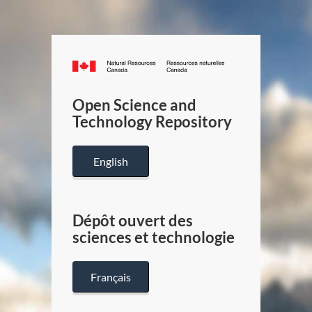
Canada.ca
/
Gouverneme
Open Science and
du
Technology Repository
Canada
English
Dépôt ouvert des
sciences et technologie
Français